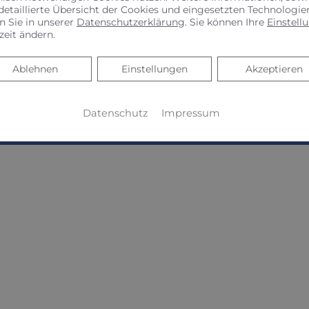
detaillierte Übersicht der Cookies und eingesetzten Technologie
n Sie in unserer
Datenschutzerklärung
. Sie können Ihre
Einstell
uem Online Termine anfragen!
zeit ändern.
Ablehnen
Ablehnen
Einstellungen
Akzeptieren
Datenschutz
Impressum