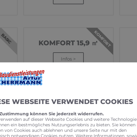
KOMFORT
BASIC
KOMFORT 15,9 ㎡
Infos >
ESE WEBSEITE VERWENDET COOKIES
 Zustimmung können Sie jederzeit widerrufen.
verwenden auf dieser Webseite Cookies und weitere Technologie
hnen ein bestmögliches Nutzungserlebnis zu bieten. Sie können
ERMIN
en von Cookies auch ablehnen und unsere Seite nur mit den
nisch notwendigen Cookies nutzen. Weitere Informationen, sowi