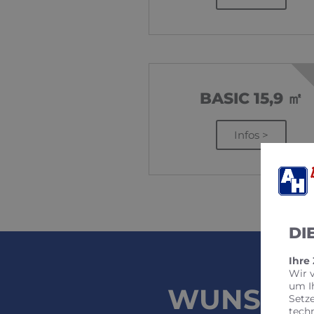
BASIC 15,9 ㎡
Infos >
DI
Ihre
Wir 
um I
WUNSCHT
Setz
tech