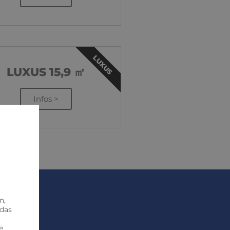
LUXUS
LUXUS 15,9 ㎡
Infos >
n,
 das
e